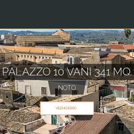
PALAZZO 10 VANI 341 MQ.
NOTO
VEDI ADESSO