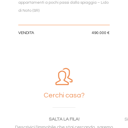
appartamenti a pochi passi dalla spiaggia – Lido
di Noto (SR)
VENDITA
490.000 €
Cerchi casa?
SALTA LA FILA!
S
Descrivici l'immobile che stai cercando, saremo