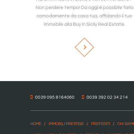
Non perdere tempo! Da oggi è possibile farlo
comodamente da casa tua, affidando il tuo
immobile alla Buy in Sicily Real Estate.
0039 095 8164060
0039 392 02 34 214
HOME
IMMOBILI PRESTIGE
PREFERITI
CHI SIA