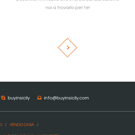
noi a trovarlo per te!
buyinsicily
info@buyinsicily.com
MO
VENDO CASA