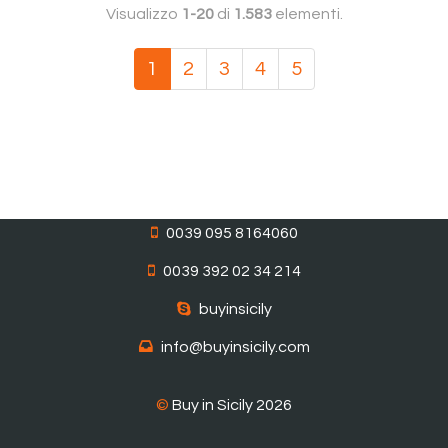
Visualizzo
1-20
di
1.583
elementi.
1
2
3
4
5
0039 095 8164060
0039 392 02 34 214
buyinsicily
info@buyinsicily.com
©
Buy in Sicily 2026