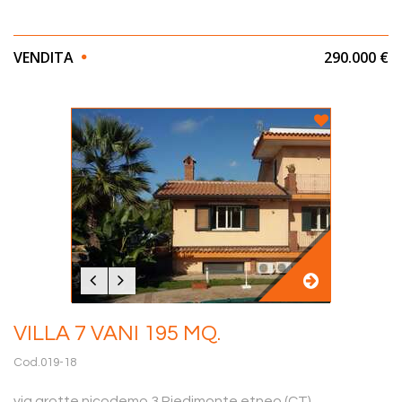
VENDITA
290.000 €
VILLA 7 VANI 195 MQ.
Cod.019-18
via grotte nicodemo 3 Piedimonte etneo (CT)