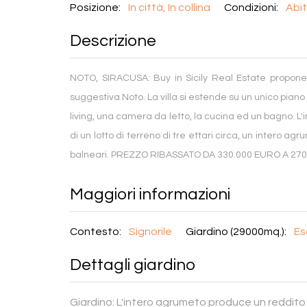
Posizione:
In città, In collina
Condizioni:
Abit
Descrizione
NOTO, SIRACUSA: Buy in Sicily Real Estate propone
suggestiva Noto. La villa si estende su un unico pia
living, una camera da letto, la cucina ed un bagno. L
di un lotto di terreno di tre ettari circa, un intero 
balneari. PREZZO RIBASSATO DA 330.000 EURO A 270
Maggiori informazioni
Contesto:
Signorile
Giardino (29000mq.):
Es
Dettagli giardino
Giardino:
L'intero agrumeto produce un reddito