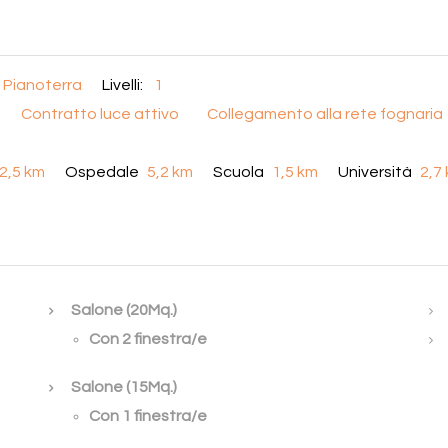
Pianoterra
Livelli:
1
Contratto luce attivo
Collegamento alla rete fognaria
2,5 km
Ospedale
5,2 km
Scuola
1,5 km
Università
2,7
Salone (20Mq.)
Con 2 finestra/e
Salone (15Mq.)
Con 1 finestra/e