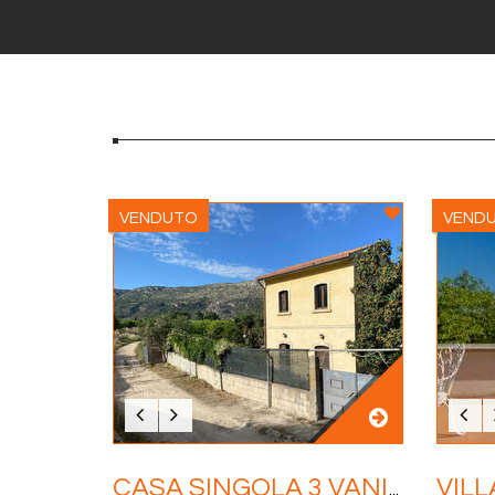
VENDUTO
VEND
C
ASA SINGOLA 3 VANI 60 MQ.