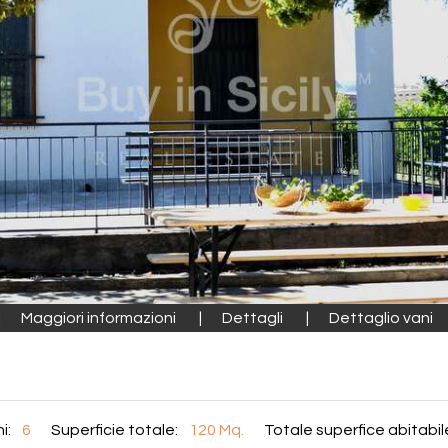
Maggiori informazioni
Dettagli
Dettaglio vani
i:
6
Superficie totale:
120 Mq.
Totale superfice abitabil