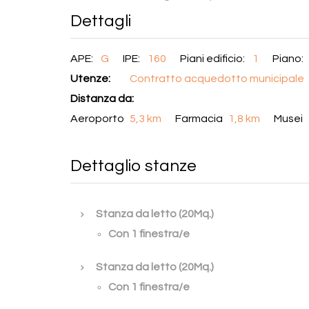
Dettagli
APE:
G
IPE:
160
Piani edificio:
1
Piano:
Utenze:
Contratto acquedotto municipale
Distanza da:
Aeroporto
5,3 km
Farmacia
1,8 km
Musei
Dettaglio stanze
Stanza da letto (20Mq.)
Con 1 finestra/e
Stanza da letto (20Mq.)
Con 1 finestra/e