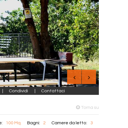
Condividi
Contattaci
Torna su
e:
100 Mq.
Bagni:
2
Camere da letto:
3