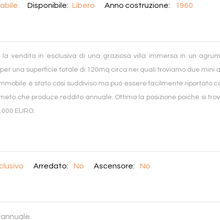
abile
Disponibile:
Libero
Anno costruzione:
1960
 la vendita in esclusiva di una graziosa villa immersa in un agru
no per una superficie totale di 120mq circa nei quali troviamo due mi
'immobile è stato cosi suddiviso ma può essere facilmente riportato co
agrumeto che produce reddito annuale. Ottima la posizione poichè si tro
.000 EURO.
clusivo
Arredato:
No
Ascensore:
No
 annuale.