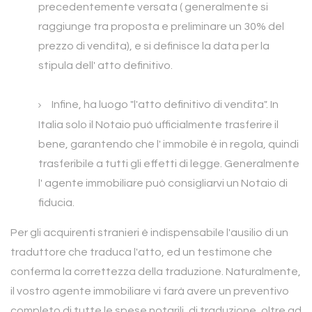
precedentemente versata ( generalmente si
raggiunge tra proposta e preliminare un 30% del
prezzo di vendita), e si definisce la data per la
stipula dell' atto definitivo.
Infine, ha luogo "l'atto definitivo di vendita". In
Italia solo il Notaio può ufficialmente trasferire il
bene, garantendo che l' immobile è in regola, quindi
trasferibile a tutti gli effetti di legge. Generalmente
l' agente immobiliare può consigliarvi un Notaio di
fiducia.
Per gli acquirenti stranieri è indispensabile l'ausilio di un
traduttore che traduca l'atto, ed un testimone che
conferma la correttezza della traduzione. Naturalmente,
il vostro agente immobiliare vi farà avere un preventivo
completo di tutte le spese notarili, di traduzione, oltre ad